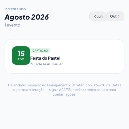
MOSTRANDO
Agosto
2026
Jun
Out
1
evento
CAPTAÇÃO
15
Festa do Pastel
AGO
Sede APAE Barueri
Calendário baseado no Planejamento Estratégico 2026–2028. Datas
sujeitas a alteração — siga a APAE Barueri nas redes sociais para
confirmações.