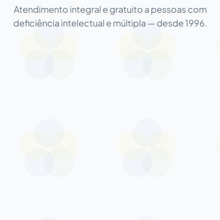
Atendimento integral e gratuito a pessoas com
deficiência intelectual e múltipla — desde 1996.
CUIDADO INTEGRAL
Atendimento multidisciplinar completo
Saúde
Atendimento especializado com equipe interdisciplinar
em áreas como fisioterapia, fonoaudiologia,
psicologia, terapia ocupacional, pedagogia,
musicoterapia, arteterapia, educação física, entre
outros.
Saiba mais