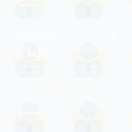
Saiba mais
PROTEÇÃO E DIREITOS
Serviço de Proteção Social Especial PCD e Famílias
SADS
182 famílias acompanhadas em 2025. Atendimento
gratuito e contínuo de Média Complexidade, em
parceria com a Secretaria Municipal de Assistência e
Desenvolvimento Social — articulado com CRAS,
CREAS, Conselhos Municipais e Sistema de Garantia
de Direitos.
Saiba mais