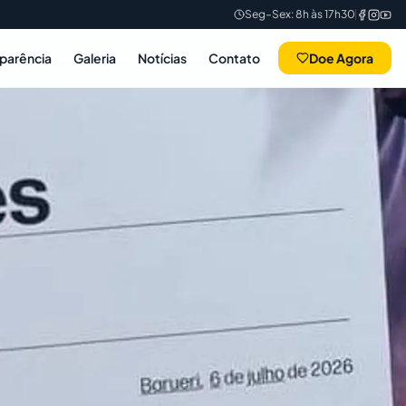
Seg–Sex: 8h às 17h30
sparência
Galeria
Notícias
Contato
Doe Agora