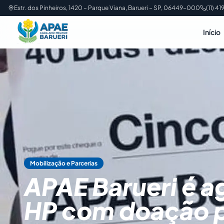
Estr. dos Pinheiros, 1420 – Parque Viana, Barueri – SP, 06449-000
(11) 4
Início
Mobilização e Parcerias
APAE Barueri é a
HP com doação 