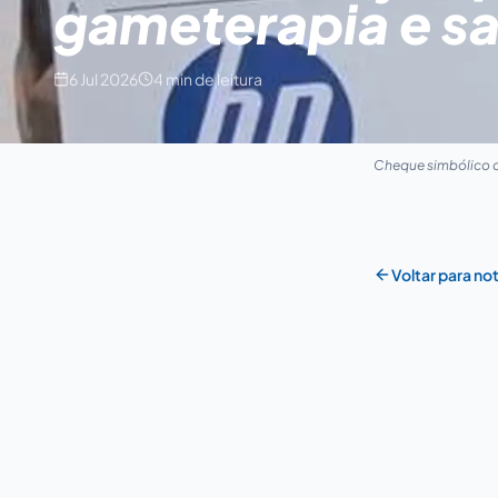
gameterapia e sa
6 Jul 2026
4 min de leitura
Cheque simbólico d
Voltar para not