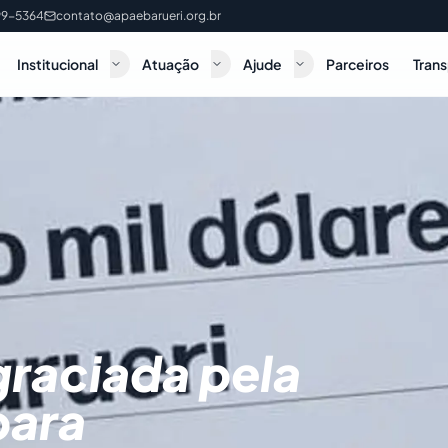
199-5364
contato@apaebarueri.org.br
Institucional
Atuação
Ajude
Parceiros
Tran
graciada pela
para