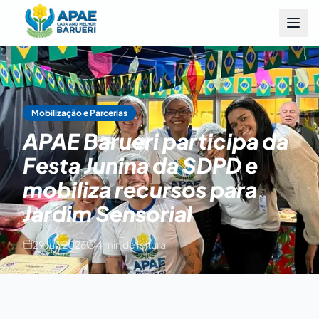
Mobilização e Parcerias
APAE Barueri participa da
Festa Junina da SDPD e
mobiliza recursos para
Jardim Sensorial
29 Jun 2026
4 min de leitura