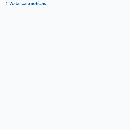
Voltar para notícias
APAE Barueri